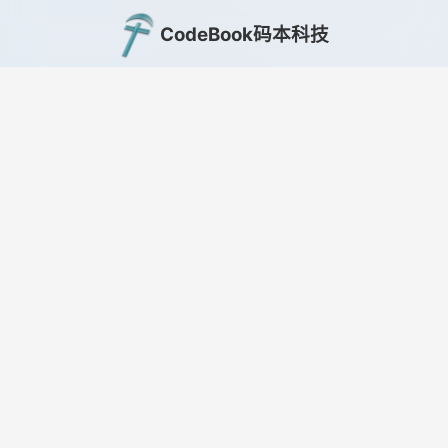
CodeBook码本科技
联系我们
快速链接
码本服务
📧 邮箱：public@lingyuzhao.top
首页
教务系统
🌐 官网：www.codebook.ltd
知识库
LY码本录
💬 客服：联系微信智能客服
企业动态
码本商城
培训中心
码本工具
关于我们
SaaS云
用户协议
© 2024 CodeBook码本科技. All rights reserved.