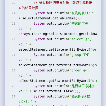
// 通过返回的结果对象，获取到解析出
来的结果数据
System
.
out
.
println
(
"查询的表\t："
+
 selectStatement
.
getTableName
());
System
.
out
.
println
(
"查询的字段
\t："
+
Arrays
.
toString
(
selectStatement
.
getFieldNames
(
System
.
out
.
println
(
"select 子句
\t："
+
selectStatement
.
getStatementStrByWord
(
"select"
System
.
out
.
println
(
"group 子句
\t："
+
selectStatement
.
getStatementStrByWord
(
"group"
)
System
.
out
.
println
(
"order 子句
\t："
+
selectStatement
.
getStatementStrByWord
(
"order"
)
System
.
out
.
println
(
"是否以正序排序
\t："
+
 selectStatement
.
isAsc
());
System
.
out
.
println
(
"查询的表(数
组)\t："
+