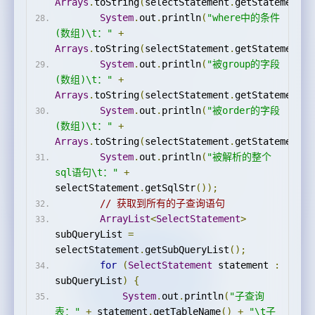
Arrays
.
toString
(
selectStatement
.
getStatementAr
System
.
out
.
println
(
"where中的条件
(数组)\t："
+
Arrays
.
toString
(
selectStatement
.
getStatementAr
System
.
out
.
println
(
"被group的字段
(数组)\t："
+
Arrays
.
toString
(
selectStatement
.
getStatementAr
System
.
out
.
println
(
"被order的字段
(数组)\t："
+
Arrays
.
toString
(
selectStatement
.
getStatementAr
System
.
out
.
println
(
"被解析的整个
sql语句\t："
+
selectStatement
.
getSqlStr
());
// 获取到所有的子查询语句
ArrayList
<
SelectStatement
>
subQueryList 
=
selectStatement
.
getSubQueryList
();
for
(
SelectStatement
 statement 
:
subQueryList
)
{
System
.
out
.
println
(
"子查询
表："
+
 statement
.
getTableName
()
+
"\t子