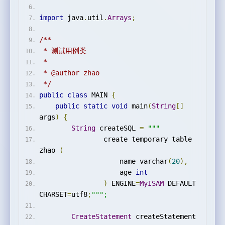
import
 java
.
util
.
Arrays
;
/**
 * 测试用例类
 *
 * @author zhao
 */
public
class
 MAIN 
{
public
static
void
 main
(
String
[]
args
)
{
String
 createSQL 
=
"""
                create temporary table 
zhao 
(
                    name varchar
(
20
),
                    age 
int
)
 ENGINE
=
MyISAM
 DEFAULT 
CHARSET
=
utf8
;
""";
CreateStatement
 createStatement 