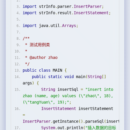
import
 strInfo
.
parser
.
InsertParser
;
import
 strInfo
.
result
.
InsertStatement
;
import
 java
.
util
.
Arrays
;
/**
 * 测试用例类
 *
 * @author zhao
 */
public
class
 MAIN 
{
public
static
void
 main
(
String
[]
args
)
{
String
 insertSql 
=
"insert into 
zhao (name, age) values (\"zhao\", 18), 
(\"tangYuan\", 19);"
;
InsertStatement
 insertStatement 
=
InsertParser
.
getInstance
().
parseSql
(
insertSql
)
System
.
out
.
println
(
"插入数据的目标