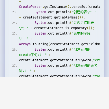
=
CreateParser
.
getInstance
().
parseSql
(
createSQL
)
System
.
out
.
println
(
"创建的表\t："
+
 createStatement
.
getTableName
());
System
.
out
.
println
(
"是否是临时表
\t："
+
 createStatement
.
isTemporary
());
System
.
out
.
println
(
"表中的字段
\t："
+
Arrays
.
toString
(
createStatement
.
getFieldNames
(
System
.
out
.
println
(
"创建表时的
create子句\t："
+
createStatement
.
getStatementStrByWord
(
"create"
System
.
out
.
println
(
"创建表时的表名
称\t："
+
createStatement
.
getStatementStrByWord
(
"table"
)
System
.
out
.
println
(
"创建表时指定的
字段\t："
+
createStatement
.
getStatementStrByWord
(
"field"
)
System
.
out
.
println
(
"创建表时指定的
选项\t："
+
createStatement
.
getStatementStrByWord
(
"option"