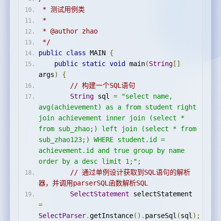
 * 测试用例类
 *
 * @author zhao
 */
public
class
 MAIN 
{
public
static
void
 main
(
String
[]
args
)
{
// 构建一个SQL语句
String
 sql 
=
"select name, 
avg(achievement) as a from student right 
join achievement inner join (select * 
from sub_zhao;) left join (select * from 
sub_zhao123;) WHERE student.id = 
achievement.id and true group by name 
order by a desc limit 1;"
;
// 通过单例设计获取到SQL语句的解析
器，并调用parserSQL函数解析SQL
SelectStatement
 selectStatement 
=
SelectParser
.
getInstance
().
parseSql
(
sql
);