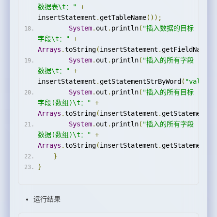
数据表\t："
+
insertStatement
.
getTableName
());
System
.
out
.
println
(
"插入数据的目标
字段\t："
+
Arrays
.
toString
(
insertStatement
.
getFieldNames
(
System
.
out
.
println
(
"插入的所有字段
数据\t："
+
insertStatement
.
getStatementStrByWord
(
"value"
)
System
.
out
.
println
(
"插入的所有目标
字段(数组)\t："
+
Arrays
.
toString
(
insertStatement
.
getStatementAr
System
.
out
.
println
(
"插入的所有字段
数据(数组)\t："
+
Arrays
.
toString
(
insertStatement
.
getStatementAr
}
}
运行结果