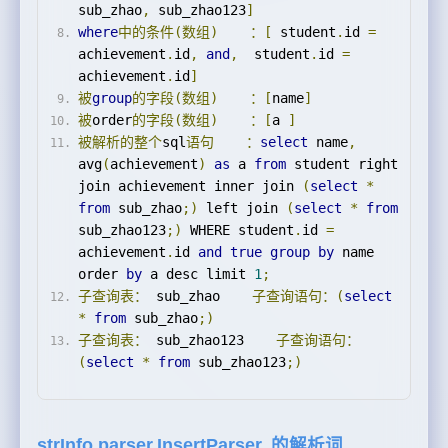
sub_zhao
,
 sub_zhao123
]
where
中的条件(数组)
：[
 student
.
id 
=
achievement
.
id
,
and
,
  student
.
id 
=
achievement
.
id
]
被
group
的字段(数组)
：[
name
]
被
order
的字段(数组)
：[
a 
]
被解析的整个
sql
语句
：
select
 name
,
avg
(
achievement
)
as
 a 
from
 student right 
join achievement inner join 
(
select
*
from
 sub_zhao
;)
 left join 
(
select
*
from
sub_zhao123
;)
 WHERE student
.
id 
=
achievement
.
id 
and
true
group
by
 name 
order 
by
 a desc limit 
1
;
子查询表：
 sub_zhao    
子查询语句：(
select
*
from
 sub_zhao
;)
子查询表：
 sub_zhao123    
子查询语句：
(
select
*
from
 sub_zhao123
;)
strInfo.parser.InsertParser 的解析词