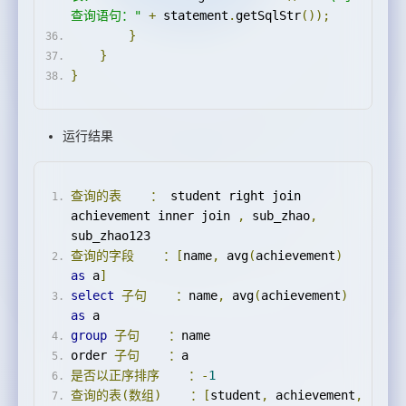
查询语句："
+
 statement
.
getSqlStr
());
}
}
}
运行结果
查询的表
：
 student right join 
achievement inner join 
,
 sub_zhao
,
sub_zhao123
查询的字段
：[
name
,
 avg
(
achievement
)
as
 a
]
select
子句
：
name
,
 avg
(
achievement
)
as
 a
group
子句
：
name
order 
子句
：
a 
是否以正序排序
：-
1
查询的表(数组)
：[
student
,
 achievement
,