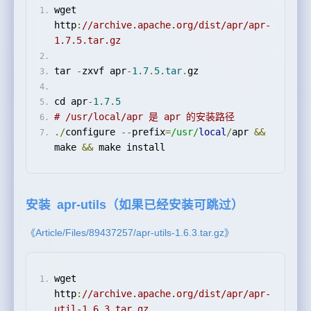
wget 
http
:
//archive.apache.org/dist/apr/apr-
1.7.5.tar.gz
tar 
-
zxvf apr
-
1.7
.
5.tar
.
gz
cd apr
-
1.7
.
5
# /usr/local/apr 是 apr 的安装路径
./
configure 
--
prefix
=
/usr/
local
/
apr 
&&
make 
&&
 make install
安装 apr-utils（如果已经安装可跳过）
《Article/Files/89437257/apr-utils-1.6.3.tar.gz》
wget 
http
:
//archive.apache.org/dist/apr/apr-
util-1.6.3.tar.gz