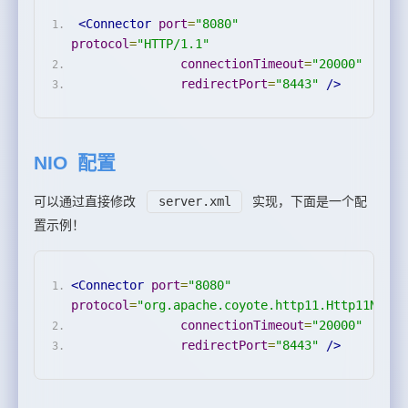
<Connector
port
=
"8080"
protocol
=
"HTTP/1.1"
connectionTimeout
=
"20000"
redirectPort
=
"8443"
/>
NIO 配置
可以通过直接修改
server.xml
实现，下面是一个配
置示例！
<Connector
port
=
"8080"
protocol
=
"org.apache.coyote.http11.Http11NioPr
connectionTimeout
=
"20000"
redirectPort
=
"8443"
/>