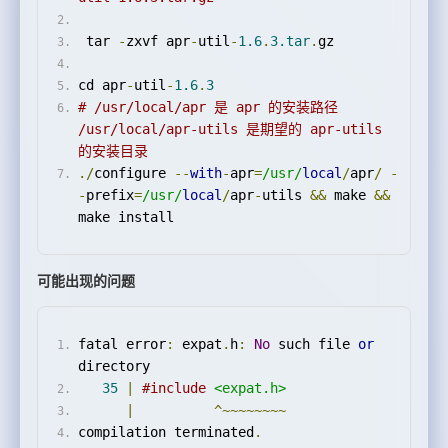
 tar 
-
zxvf apr
-
util
-
1.6
.
3.tar
.
gz
cd apr
-
util
-
1.6
.
3
# /usr/local/apr 是 apr 的安装路径 
/usr/local/apr-utils 是期望的 apr-utils 
的安装目录
./
configure 
--
with
-
apr
=
/usr/
local
/
apr
/
-
-
prefix
=
/usr/
local
/
apr
-
utils 
&&
 make 
&&
make install
可能出现的问题
fatal error
:
 expat
.
h
:
No
 such file 
or
directory
35
|
#include
<expat.h>
|
^~~~~~~~~
compilation terminated
.