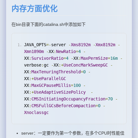
内存方面优化
在bin目录下面的catalina.sh中添加如下
JAVA_OPTS
=-
server 
-
Xms8192m
-
Xmx8192m
-
Xmn1890m
-
XX
:
NewRatio
=
4
-
XX
:
SurvivorRatio
=
4
-
XX
:
MaxPermSize
=
16m
-
verbose
:
gc 
-
XX
:+
UseConcMarkSweepGC
-
XX
:
MaxTenuringThreshold
=
0
-
XX
:+
UseParallelGC
XX
:
MaxGCPauseMillis
=
100
-
XX
:+
UseAdaptiveSizePolicy
-
XX
:
CMSInitiatingOccupancyFraction
=
70
-
XX
:
CMSFullGCsBeforeCompaction
=
0
-
Xnoclassgc
server：一定要作为第一个参数，在多个CPU时性能佳