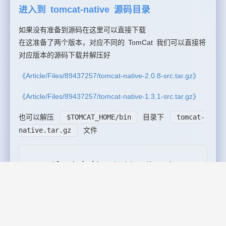
进入到 tomcat-native 源码目录
如果没有准备到源码在这里可以直接下载
在这准备了两个版本，对应不同的 TomCat 我们可以直接将
对应版本的源码下载并解压好
《Article/Files/89437257/tomcat-native-2.0.8-src.tar.gz》
《Article/Files/89437257/tomcat-native-1.3.1-src.tar.gz》
也可以解压
$TOMCAT_HOME/bin
目录下
tomcat-
native.tar.gz
文件
root@gust
-
desktop
:
/opt/
pag
/
tomcat
-
native
-
2.0
.
8
-
src
# ll
总用量
128
drwxr
-
xr
-
x 
7
 root root  
4096
11
月
11
13
:
18
./
drwxr
-
xr
-
x 
3
 root root  
4096
11
月
11